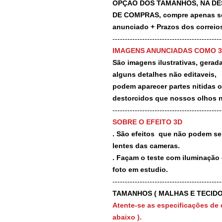
OPÇÃO DOS TAMANHOS, NA DE
DE COMPRAS, compre apenas se 
anunciado + Prazos dos correios
-------------------------------------------
IMAGENS ANUNCIADAS COMO 
São imagens ilustrativas, geradas
alguns detalhes não editaveis,
podem aparecer partes nitidas 
destorcidos que nossos olhos 
-------------------------------------------
SOBRE O EFEITO 3D
. São efeitos que não podem ser
lentes das cameras.
. Façam o teste com iluminação 
foto em estudio.
-------------------------------------------
TAMANHOS ( MALHAS E TECIDO
Atente-se as especificações de 
abaixo ).