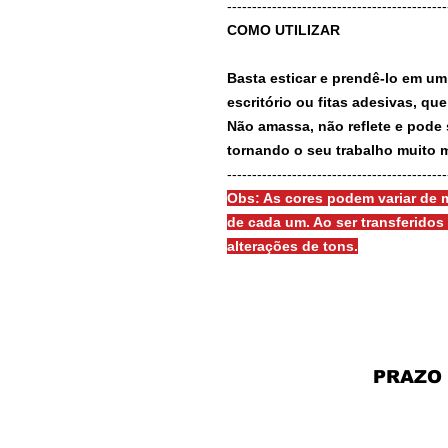
-------------------------------------------
COMO UTILIZAR
Basta esticar e prendê-lo em um
escritório ou fitas adesivas, qu
Não amassa, não reflete e pode 
tornando o seu trabalho muito m
-------------------------------------------
Obs: As cores podem variar de m
de cada um. Ao ser transferido
alterações de tons.
PRAZO