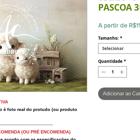
PASCOA 
A partir de
R$1
Tamanho:
*
Selecionar
Quantidade
*
Adicionar ao Car
IVA
o é foto real do protudo (ou produto
-----------------------------------
COMENDA (OU PRÉ ENCOMENDA)
 de acordo com as especificações do