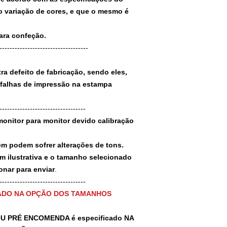
 variação de cores, e que o mesmo é
para confeção.
-----------------------------------
a defeito de fabricação, sendo eles,
 falhas de impressão na estampa
----------------------------------
monitor para monitor devido calibração
ém podem sofrer alterações de tons.
m ilustrativa e o tamanho selecionado
nar para enviar
.
-----------------------------------
ADO NA OPÇÃO DOS TAMANHOS
U PRÉ ENCOMENDA é especificado NA