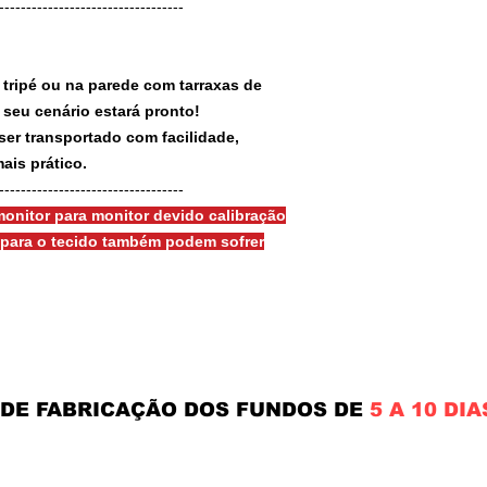
-----------------------------------
 tripé ou na parede com tarraxas de
e seu cenário estará pronto!
ser transportado com facilidade,
ais prático.
-----------------------------------
onitor para monitor devido calibração
s para o tecido também podem sofrer
 DE FABRICAÇÃO DOS FUNDOS DE
5 A 10 DIA