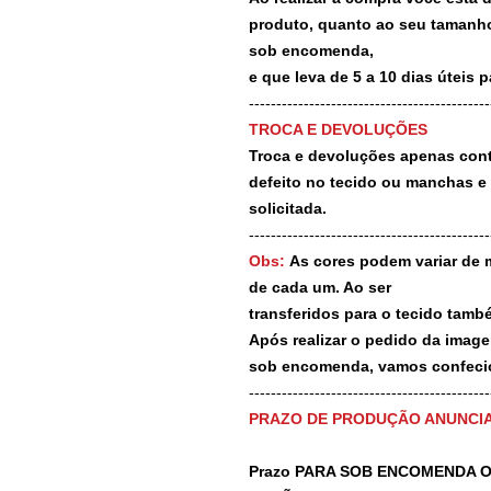
produto, quanto ao seu tamanho
sob encomenda,
e que leva de 5 a 10 dias úteis 
--------------------------------------------
TROCA E DEVOLUÇÕES
Troca e devoluções apenas contr
defeito no tecido ou manchas e
solicitada.
--------------------------------------------
Obs:
As cores podem variar de 
de cada um. Ao ser
transferidos para o tecido tamb
Após realizar o pedido da image
sob encomenda, vamos confecio
-------------------------------------------
PRAZO DE PRODUÇÃO ANUNCI
Prazo PARA SOB ENCOMENDA O