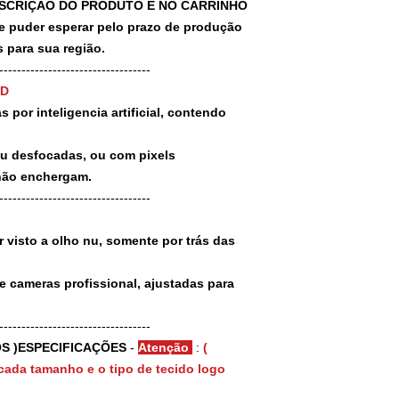
SCRIÇÃO DO PRODUTO E NO CARRINHO
puder esperar pelo prazo de produção
 para sua região.
-----------------------------------
3D
 por inteligencia artificial, contendo
ou desfocadas, ou com pixels
não enchergam.
-----------------------------------
 visto a olho nu, somente por trás das
e cameras profissional, ajustadas para
-----------------------------------
S )ESPECIFICAÇÕES
-
Atenção
:
(
cada tamanho e o tipo de tecido logo