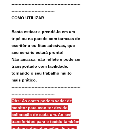
------------------------------------------------
------------------------------
COMO UTILIZAR
Basta esticar e prendê-lo em um
tripé ou na parede com tarraxas de
escritório ou fitas adesivas, que
seu cenário estará pronto!
Não amassa, não reflete e pode ser
transportado com facilidade,
tornando o seu trabalho muito
mais prático.
------------------------------------------------
------------------------------
Obs: As cores podem variar de
monitor para monitor devido
calibração de cada um. Ao ser
transferidos para o tecido também
podem sofrer alterações de tons.