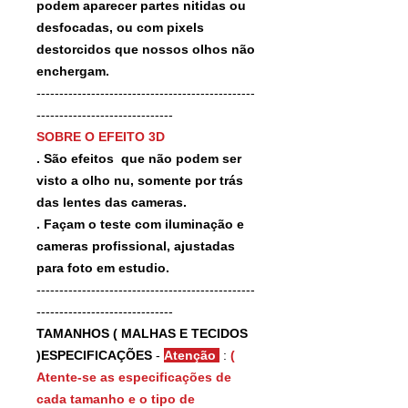
podem aparecer partes nitidas ou
desfocadas, ou com pixels
destorcidos que nossos olhos não
enchergam.
------------------------------------------------
------------------------------
SOBRE O EFEITO 3D
. São efeitos que não podem ser
visto a olho nu, somente por trás
das lentes das cameras.
. Façam o teste com iluminação e
cameras profissional, ajustadas
para foto em estudio.
------------------------------------------------
------------------------------
TAMANHOS ( MALHAS E TECIDOS
)ESPECIFICAÇÕES
-
Atenção
:
(
Atente-se as especificações de
cada tamanho e o tipo de