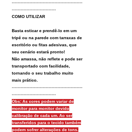
------------------------------------------------
------------------------------
COMO UTILIZAR
Basta esticar e prendê-lo em um
tripé ou na parede com tarraxas de
escritório ou fitas adesivas, que
seu cenário estará pronto!
Não amassa, não reflete e pode ser
transportado com facilidade,
tornando o seu trabalho muito
mais prático.
------------------------------------------------
------------------------------
Obs: As cores podem variar de
monitor para monitor devido
calibração de cada um. Ao ser
transferidos para o tecido também
podem sofrer alterações de tons.