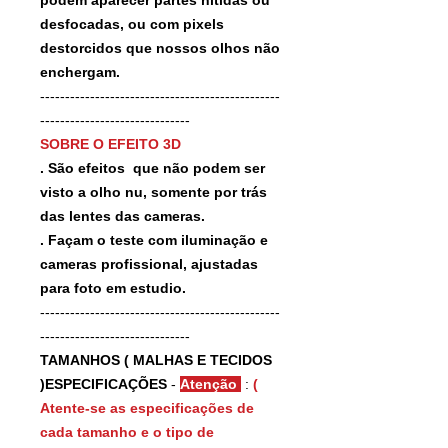
desfocadas, ou com pixels
destorcidos que nossos olhos não
enchergam.
------------------------------------------------
------------------------------
SOBRE O EFEITO 3D
. São efeitos que não podem ser
visto a olho nu, somente por trás
das lentes das cameras.
. Façam o teste com iluminação e
cameras profissional, ajustadas
para foto em estudio.
------------------------------------------------
------------------------------
TAMANHOS ( MALHAS E TECIDOS
)ESPECIFICAÇÕES
-
Atenção
:
(
Atente-se as especificações de
cada tamanho e o tipo de