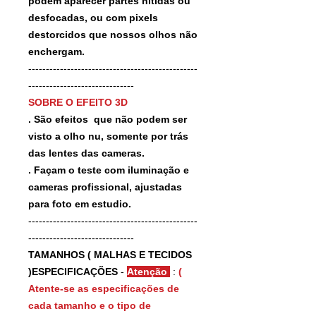
podem aparecer partes nitidas ou
desfocadas, ou com pixels
destorcidos que nossos olhos não
enchergam.
------------------------------------------------
------------------------------
SOBRE O EFEITO 3D
. São efeitos que não podem ser
visto a olho nu, somente por trás
das lentes das cameras.
. Façam o teste com iluminação e
cameras profissional, ajustadas
para foto em estudio.
------------------------------------------------
------------------------------
TAMANHOS ( MALHAS E TECIDOS
)ESPECIFICAÇÕES
-
Atenção
:
(
Atente-se as especificações de
cada tamanho e o tipo de