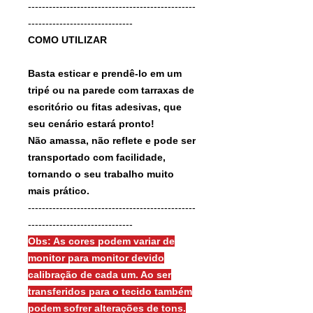
------------------------------------------------
------------------------------
COMO UTILIZAR
Basta esticar e prendê-lo em um
tripé ou na parede com tarraxas de
escritório ou fitas adesivas, que
seu cenário estará pronto!
Não amassa, não reflete e pode ser
transportado com facilidade,
tornando o seu trabalho muito
mais prático.
------------------------------------------------
------------------------------
Obs: As cores podem variar de
monitor para monitor devido
calibração de cada um. Ao ser
transferidos para o tecido também
podem sofrer alterações de tons.