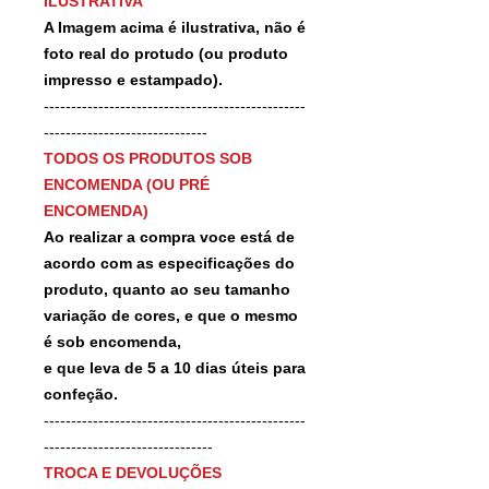
ILUSTRATIVA
A Imagem acima é ilustrativa, não é
foto real do protudo (ou produto
impresso e estampado).
------------------------------------------------
------------------------------
TODOS OS PRODUTOS SOB
ENCOMENDA (OU PRÉ
ENCOMENDA)
Ao realizar a compra voce está de
acordo com as especificações do
produto, quanto ao seu tamanho
variação de cores, e que o mesmo
é sob encomenda,
e que leva de 5 a 10 dias úteis para
confeção.
------------------------------------------------
-------------------------------
TROCA E DEVOLUÇÕES