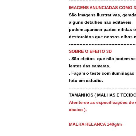
-------------------------------------------
IMAGENS ANUNCIADAS COMO 
São imagens ilustrativas, geradas
alguns detalhes não editaveis,
podem aparecer partes nitidas 
destorcidos que nossos olhos 
-------------------------------------------
SOBRE O EFEITO 3D
. São efeitos que não podem ser
lentes das cameras.
. Façam o teste com iluminação 
foto em estudio.
-------------------------------------------
TAMANHOS ( MALHAS E TECIDO
Atente-se as especificações de 
abaixo ).
MALHA HELANCA 140g/m