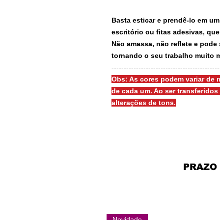
Basta esticar e prendê-lo em um
escritório ou fitas adesivas, qu
Não amassa, não reflete e pode 
tornando o seu trabalho muito m
-------------------------------------------
Obs: As cores podem variar de m
de cada um. Ao ser transferido
alterações de tons.
PRAZO
Novidade