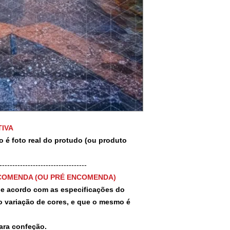
IVA
o é foto real do protudo (ou produto
-----------------------------------
COMENDA (OU PRÉ ENCOMENDA)
 de acordo com as especificações do
 variação de cores, e que o mesmo é
para confeção.