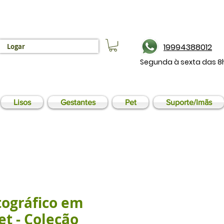
19994388012
Logar
Segunda à sexta das 8
Lisos
Gestantes
Pet
Suporte/Imãs
tográfico em
et - Coleção