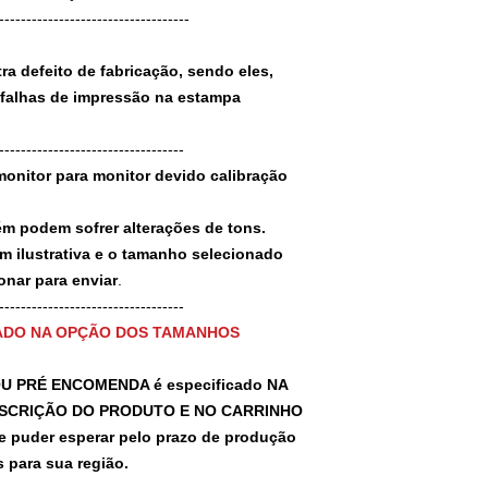
-----------------------------------
a defeito de fabricação, sendo eles,
 falhas de impressão na estampa
----------------------------------
monitor para monitor devido calibração
ém podem sofrer alterações de tons.
m ilustrativa e o tamanho selecionado
nar para enviar
.
-----------------------------------
ADO NA OPÇÃO DOS TAMANHOS
U PRÉ ENCOMENDA é especificado NA
SCRIÇÃO DO PRODUTO E NO CARRINHO
puder esperar pelo prazo de produção
 para sua região.