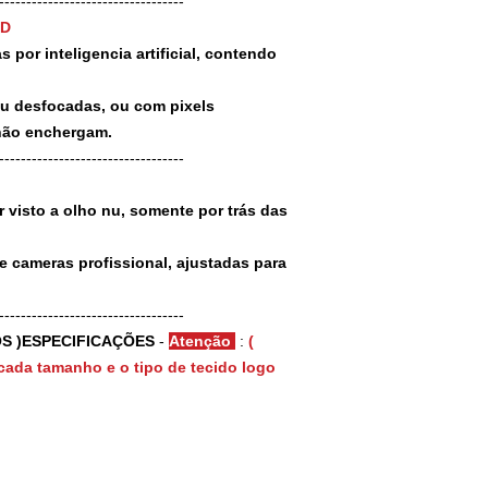
-----------------------------------
3D
 por inteligencia artificial, contendo
ou desfocadas, ou com pixels
não enchergam.
-----------------------------------
 visto a olho nu, somente por trás das
e cameras profissional, ajustadas para
-----------------------------------
S )ESPECIFICAÇÕES
-
Atenção
:
(
cada tamanho e o tipo de tecido logo