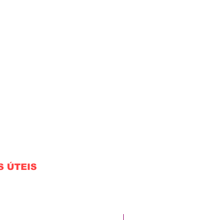
S ÚTEIS
Novidade