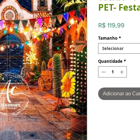
PET- Fest
Preço
R$ 119,99
Tamanho
*
Selecionar
Quantidade
*
Adicionar ao Car