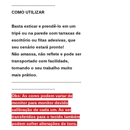
------------------------------
COMO UTILIZAR
Basta esticar e prendê-lo em um
tripé ou na parede com tarraxas de
escritório ou fitas adesivas, que
seu cenário estará pronto!
Não amassa, não reflete e pode ser
transportado com facilidade,
tornando o seu trabalho muito
mais prático.
------------------------------------------------
------------------------------
Obs: As cores podem variar de
monitor para monitor devido
calibração de cada um. Ao ser
transferidos para o tecido também
podem sofrer alterações de tons.