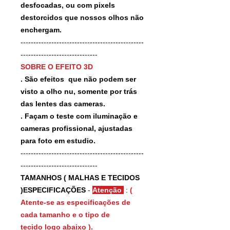
desfocadas, ou com pixels
destorcidos que nossos olhos não
enchergam.
------------------------------------------------
------------------------------
SOBRE O EFEITO 3D
. São efeitos que não podem ser
visto a olho nu, somente por trás
das lentes das cameras.
. Façam o teste com iluminação e
cameras profissional, ajustadas
para foto em estudio.
------------------------------------------------
------------------------------
TAMANHOS ( MALHAS E TECIDOS
)ESPECIFICAÇÕES
-
Atenção
:
(
Atente-se as especificações de
cada tamanho e o tipo de
tecido logo abaixo ).