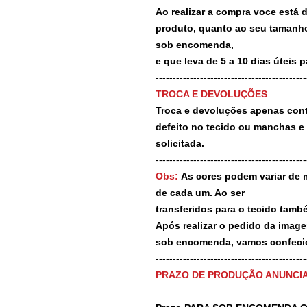
Ao realizar a compra voce está
produto, quanto ao seu tamanho
sob encomenda,
e que leva de 5 a 10 dias úteis 
--------------------------------------------
TROCA E DEVOLUÇÕES
Troca e devoluções apenas contr
defeito no tecido ou manchas e
solicitada.
--------------------------------------------
Obs:
As cores podem variar de 
de cada um. Ao ser
transferidos para o tecido tamb
Após realizar o pedido da image
sob encomenda, vamos confecio
-------------------------------------------
PRAZO DE PRODUÇÃO ANUNCI