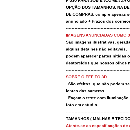
Prazo PARA SOB ENCOMENDA O
OPÇÃO DOS TAMANHOS, NA DE
DE COMPRAS, compre apenas se 
anunciado + Prazos dos correios
-------------------------------------------
IMAGENS ANUNCIADAS COMO 
São imagens ilustrativas, geradas
alguns detalhes não editaveis,
podem aparecer partes nitidas 
destorcidos que nossos olhos 
-------------------------------------------
SOBRE O EFEITO 3D
. São efeitos que não podem ser
lentes das cameras.
. Façam o teste com iluminação 
foto em estudio.
-------------------------------------------
TAMANHOS ( MALHAS E TECIDO
Atente-se as especificações de 