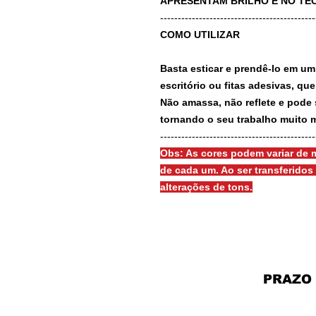
APRESENTAM BRILHO E NO TEC
-------------------------------------------
COMO UTILIZAR
Basta esticar e prendê-lo em um
escritório ou fitas adesivas, qu
Não amassa, não reflete e pode 
tornando o seu trabalho muito m
-------------------------------------------
Obs: As cores podem variar de m
de cada um. Ao ser transferido
alterações de tons.
PRAZO