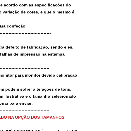
 de acordo com as especificações do
 variação de cores, e que o mesmo é
para confeção.
-----------------------------------
a defeito de fabricação, sendo eles,
 falhas de impressão na estampa
----------------------------------
monitor para monitor devido calibração
ém podem sofrer alterações de tons.
m ilustrativa e o tamanho selecionado
nar para enviar
.
-----------------------------------
ADO NA OPÇÃO DOS TAMANHOS