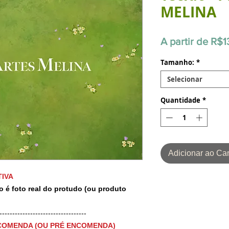
MELINA
A partir de
R$1
Tamanho:
*
Selecionar
Quantidade
*
Adicionar ao Car
IVA
o é foto real do protudo (ou produto
-----------------------------------
COMENDA (OU PRÉ ENCOMENDA)