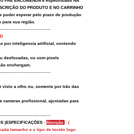
U PRÉ ENCOMENDA é especificado NA
SCRIÇÃO DO PRODUTO E NO CARRINHO
puder esperar pelo prazo de produção
 para sua região.
-----------------------------------
3D
 por inteligencia artificial, contendo
ou desfocadas, ou com pixels
não enchergam.
-----------------------------------
 visto a olho nu, somente por trás das
e cameras profissional, ajustadas para
-----------------------------------
S )ESPECIFICAÇÕES
-
Atenção
:
(
cada tamanho e o tipo de tecido logo