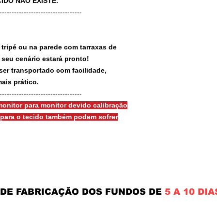
IDO NÃO EXISTE.
-----------------------------------
 tripé ou na parede com tarraxas de
e seu cenário estará pronto!
ser transportado com facilidade,
ais prático.
-----------------------------------
onitor para monitor devido calibração
s para o tecido também podem sofrer
 DE FABRICAÇÃO DOS FUNDOS DE
5 A 10 DIA