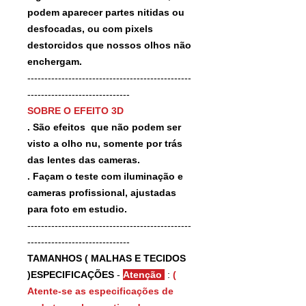
podem aparecer partes nitidas ou
desfocadas, ou com pixels
destorcidos que nossos olhos não
enchergam.
------------------------------------------------
------------------------------
SOBRE O EFEITO 3D
. São efeitos que não podem ser
visto a olho nu, somente por trás
das lentes das cameras.
. Façam o teste com iluminação e
cameras profissional, ajustadas
para foto em estudio.
------------------------------------------------
------------------------------
TAMANHOS ( MALHAS E TECIDOS
)ESPECIFICAÇÕES
-
Atenção
:
(
Atente-se as especificações de