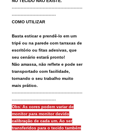
NO TECIDO NÃO EXISTE.
------------------------------------------------
------------------------------
COMO UTILIZAR
Basta esticar e prendê-lo em um
tripé ou na parede com tarraxas de
escritório ou fitas adesivas, que
seu cenário estará pronto!
Não amassa, não reflete e pode ser
transportado com facilidade,
tornando o seu trabalho muito
mais prático.
------------------------------------------------
------------------------------
Obs: As cores podem variar de
monitor para monitor devido
calibração de cada um. Ao ser
transferidos para o tecido também