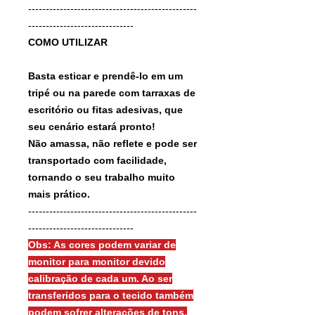
------------------------------------------------
------------------------------
COMO UTILIZAR
Basta esticar e prendê-lo em um
tripé ou na parede com tarraxas de
escritório ou fitas adesivas, que
seu cenário estará pronto!
Não amassa, não reflete e pode ser
transportado com facilidade,
tornando o seu trabalho muito
mais prático.
------------------------------------------------
------------------------------
Obs: As cores podem variar de
monitor para monitor devido
calibração de cada um. Ao ser
transferidos para o tecido também
podem sofrer alterações de tons.