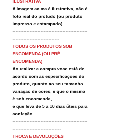
ILUSTRATIVA
A Imagem acima é ilustrativa, não é
foto real do protudo (ou produto
impresso e estampado).
------------------------------------------------
------------------------------
TODOS OS PRODUTOS SOB
ENCOMENDA (OU PRÉ
ENCOMENDA)
Ao realizar a compra voce está de
acordo com as especificações do
produto, quanto ao seu tamanho
variação de cores, e que o mesmo
é sob encomenda,
e que leva de 5 a 10 dias úteis para
confeção.
------------------------------------------------
-------------------------------
TROCA E DEVOLUÇÕES