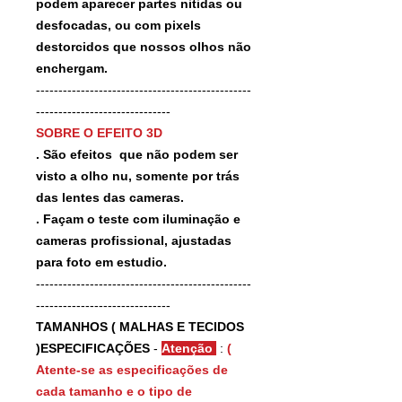
podem aparecer partes nitidas ou
desfocadas, ou com pixels
destorcidos que nossos olhos não
enchergam.
------------------------------------------------
------------------------------
SOBRE O EFEITO 3D
. São efeitos que não podem ser
visto a olho nu, somente por trás
das lentes das cameras.
. Façam o teste com iluminação e
cameras profissional, ajustadas
para foto em estudio.
------------------------------------------------
------------------------------
TAMANHOS ( MALHAS E TECIDOS
)ESPECIFICAÇÕES
-
Atenção
:
(
Atente-se as especificações de
cada tamanho e o tipo de