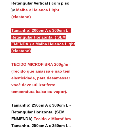
Retangular Vertical ( com piso
)>
Malha > Helanca Light
(elastano)
Tamanho: 200cm A x 300cm L -
Retangular Horizontal ( SEM
EMENDA ) > Malha Helanca Light
(elastano)
TECIDO MICROFIBRA 200g/m -
(Tecido que amassa e não tem
elasticidade, para desamassar
você deve utilizar ferro
temperatura baixa ou vapor).
Tamanho: 250cm A x 300cm L -
Retangular Horizontal (SEM
ENMENDA)
Tecido > Microfibra
Tamanho: 250cm A x 350cm L -