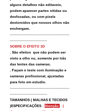
alguns detalhes não editaveis,
podem aparecer partes nitidas ou
desfocadas, ou com pixels
destorcidos que nossos olhos não
enchergam.
------------------------------------------------
------------------------------
SOBRE O EFEITO 3D
. São efeitos que não podem ser
visto a olho nu, somente por trás
das lentes das cameras.
. Façam o teste com iluminação e
cameras profissional, ajustadas
para foto em estudio.
------------------------------------------------
------------------------------
TAMANHOS ( MALHAS E TECIDOS
)ESPECIFICAÇÕES
-
Atenção
:
(