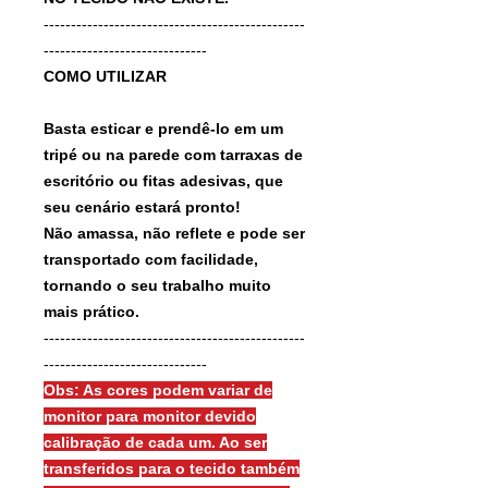
------------------------------------------------
------------------------------
COMO UTILIZAR
Basta esticar e prendê-lo em um
tripé ou na parede com tarraxas de
escritório ou fitas adesivas, que
seu cenário estará pronto!
Não amassa, não reflete e pode ser
transportado com facilidade,
tornando o seu trabalho muito
mais prático.
------------------------------------------------
------------------------------
Obs: As cores podem variar de
monitor para monitor devido
calibração de cada um. Ao ser
transferidos para o tecido também