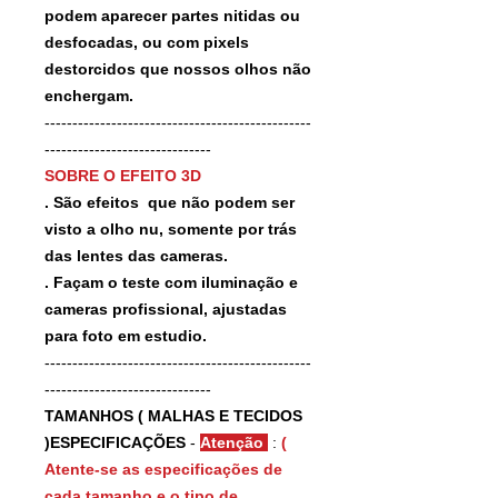
podem aparecer partes nitidas ou
desfocadas, ou com pixels
destorcidos que nossos olhos não
enchergam.
------------------------------------------------
------------------------------
SOBRE O EFEITO 3D
. São efeitos que não podem ser
visto a olho nu, somente por trás
das lentes das cameras.
. Façam o teste com iluminação e
cameras profissional, ajustadas
para foto em estudio.
------------------------------------------------
------------------------------
TAMANHOS ( MALHAS E TECIDOS
)ESPECIFICAÇÕES
-
Atenção
:
(
Atente-se as especificações de
cada tamanho e o tipo de