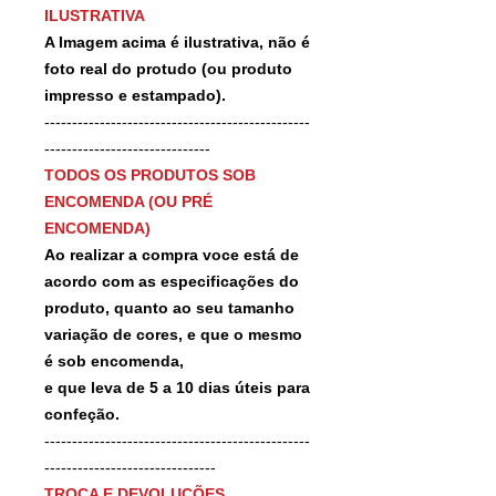
ILUSTRATIVA
A Imagem acima é ilustrativa, não é
foto real do protudo (ou produto
impresso e estampado).
------------------------------------------------
------------------------------
TODOS OS PRODUTOS SOB
ENCOMENDA (OU PRÉ
ENCOMENDA)
Ao realizar a compra voce está de
acordo com as especificações do
produto, quanto ao seu tamanho
variação de cores, e que o mesmo
é sob encomenda,
e que leva de 5 a 10 dias úteis para
confeção.
------------------------------------------------
-------------------------------
TROCA E DEVOLUÇÕES