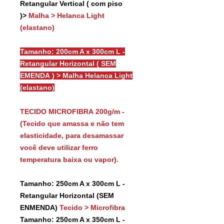
Retangular Vertical ( com piso
)>
Malha > Helanca Light
(elastano)
Tamanho: 200cm A x 300cm L -
Retangular Horizontal ( SEM
EMENDA ) > Malha Helanca Light
(elastano)
TECIDO MICROFIBRA 200g/m -
(Tecido que amassa e não tem
elasticidade, para desamassar
você deve utilizar ferro
temperatura baixa ou vapor).
Tamanho: 250cm A x 300cm L -
Retangular Horizontal (SEM
ENMENDA)
Tecido > Microfibra
Tamanho: 250cm A x 350cm L -