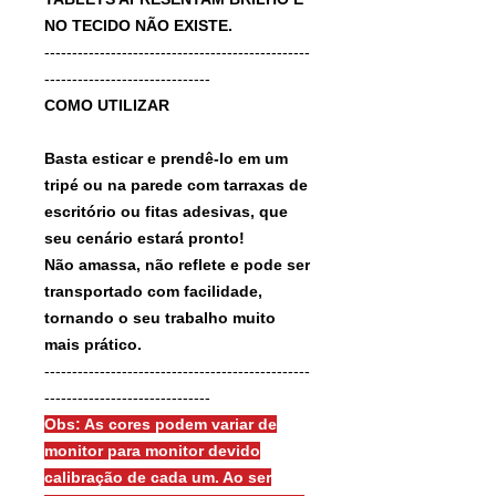
NO TECIDO NÃO EXISTE.
------------------------------------------------
------------------------------
COMO UTILIZAR
Basta esticar e prendê-lo em um
tripé ou na parede com tarraxas de
escritório ou fitas adesivas, que
seu cenário estará pronto!
Não amassa, não reflete e pode ser
transportado com facilidade,
tornando o seu trabalho muito
mais prático.
------------------------------------------------
------------------------------
Obs: As cores podem variar de
monitor para monitor devido
calibração de cada um. Ao ser