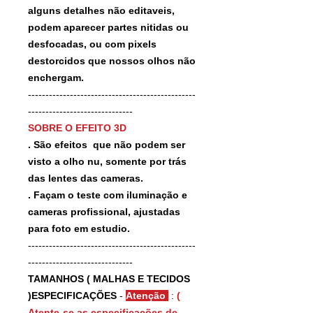
alguns detalhes não editaveis,
podem aparecer partes nitidas ou
desfocadas, ou com pixels
destorcidos que nossos olhos não
enchergam.
------------------------------------------------
------------------------------
SOBRE O EFEITO 3D
. São efeitos que não podem ser
visto a olho nu, somente por trás
das lentes das cameras.
. Façam o teste com iluminação e
cameras profissional, ajustadas
para foto em estudio.
------------------------------------------------
------------------------------
TAMANHOS ( MALHAS E TECIDOS
)ESPECIFICAÇÕES
-
Atenção
:
(
Atente-se as especificações de