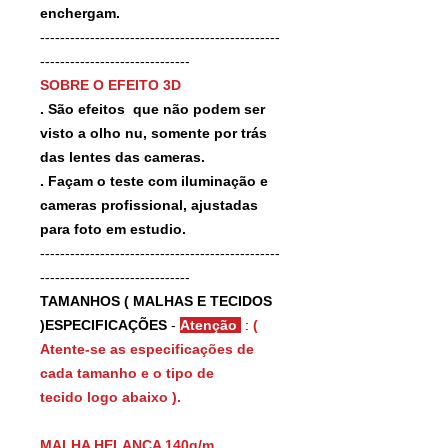
enchergam.
------------------------------------------------
------------------------------
SOBRE O EFEITO 3D
. São efeitos que não podem ser
visto a olho nu, somente por trás
das lentes das cameras.
. Façam o teste com iluminação e
cameras profissional, ajustadas
para foto em estudio.
------------------------------------------------
------------------------------
TAMANHOS ( MALHAS E TECIDOS
)ESPECIFICAÇÕES
-
Atenção
:
(
Atente-se as especificações de
cada tamanho e o tipo de
tecido logo abaixo ).
MALHA HELANCA 140g/m