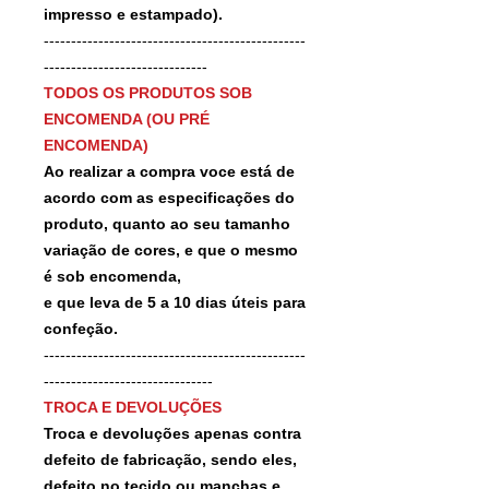
impresso e estampado).
------------------------------------------------
------------------------------
TODOS OS PRODUTOS SOB
ENCOMENDA (OU PRÉ
ENCOMENDA)
Ao realizar a compra voce está de
acordo com as especificações do
produto, quanto ao seu tamanho
variação de cores, e que o mesmo
é sob encomenda,
e que leva de 5 a 10 dias úteis para
confeção.
------------------------------------------------
-------------------------------
TROCA E DEVOLUÇÕES
Troca e devoluções apenas contra
defeito de fabricação, sendo eles,
defeito no tecido ou manchas e