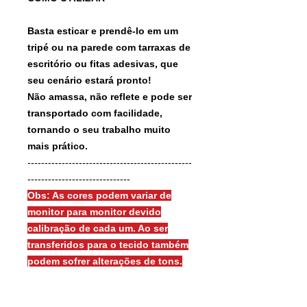
Basta esticar e prendê-lo em um
tripé ou na parede com tarraxas de
escritório ou fitas adesivas, que
seu cenário estará pronto!
Não amassa, não reflete e pode ser
transportado com facilidade,
tornando o seu trabalho muito
mais prático.
------------------------------------------------
------------------------------
Obs: As cores podem variar de
monitor para monitor devido
calibração de cada um. Ao ser
transferidos para o tecido também
podem sofrer alterações de tons.