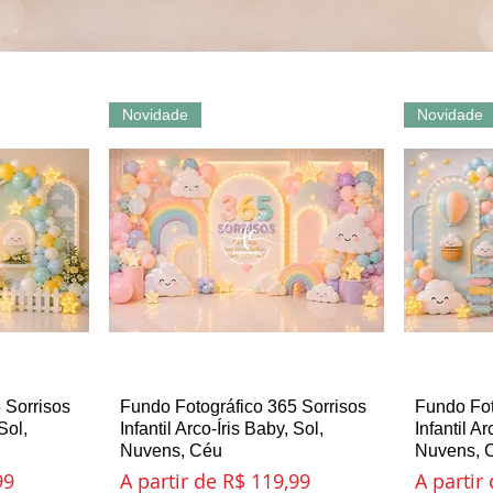
Novidade
Novidade
 Sorrisos
ida
Fundo Fotográfico 365 Sorrisos
Visualização rápida
Fundo Fot
Vi
Sol,
Infantil Arco-Íris Baby, Sol,
Infantil Ar
Nuvens, Céu
Nuvens, 
l
Preço promocional
Preço p
99
A partir de
R$ 119,99
A partir