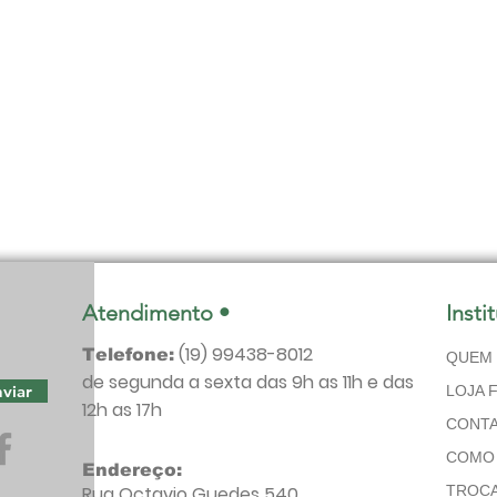
Atendimento •
Insti
(19) 99438-8012
Telefone:
QUEM
de segunda a sexta das 9h as 11h e das
viar
LOJA F
12h as 17h
CONT
COMO
Endereço:
Rua Octavio Guedes 540
TROCA