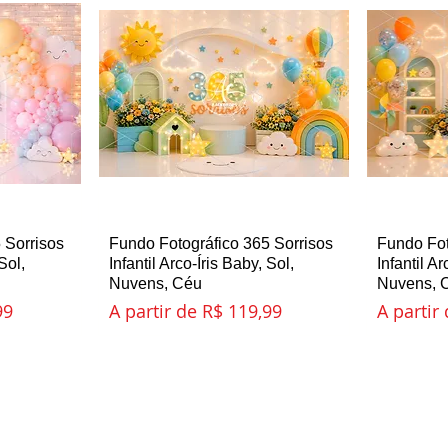
 Sorrisos
ida
Fundo Fotográfico 365 Sorrisos
Visualização rápida
Fundo Fot
Vi
Sol,
Infantil Arco-Íris Baby, Sol,
Infantil Ar
Nuvens, Céu
Nuvens, 
l
Preço promocional
Preço p
99
A partir de
R$ 119,99
A partir