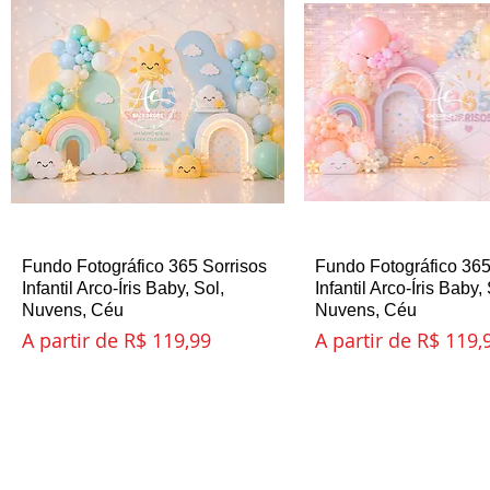
Fundo Fotográfico 365 Sorrisos
Visualização rápida
Fundo Fotográfico 365
Visualização ráp
Infantil Arco-Íris Baby, Sol,
Infantil Arco-Íris Baby, 
Nuvens, Céu
Nuvens, Céu
Preço promocional
Preço promociona
A partir de
R$ 119,99
A partir de
R$ 119,