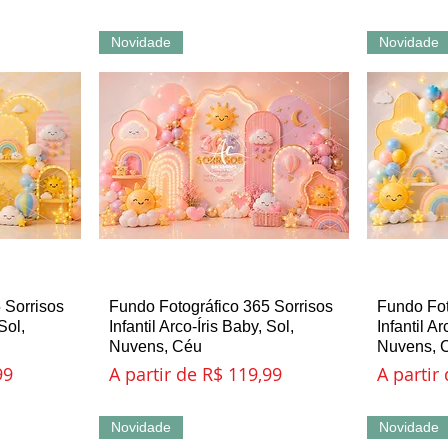
Novidade
Novidade
 Sorrisos
ida
Fundo Fotográfico 365 Sorrisos
Visualização rápida
Fundo Fot
Vi
Sol,
Infantil Arco-Íris Baby, Sol,
Infantil Ar
Nuvens, Céu
Nuvens, 
l
Preço promocional
Preço p
99
A partir de
R$ 119,99
A partir
Novidade
Novidade