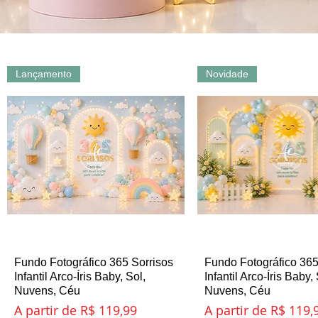
Lançamento
Novidade
Fundo Fotográfico 365 Sorrisos
Visualização rápida
Fundo Fotográfico 365
Visualização ráp
Infantil Arco-Íris Baby, Sol,
Infantil Arco-Íris Baby, 
Nuvens, Céu
Nuvens, Céu
Preço promocional
Preço promociona
A partir de
R$ 119,99
A partir de
R$ 119,