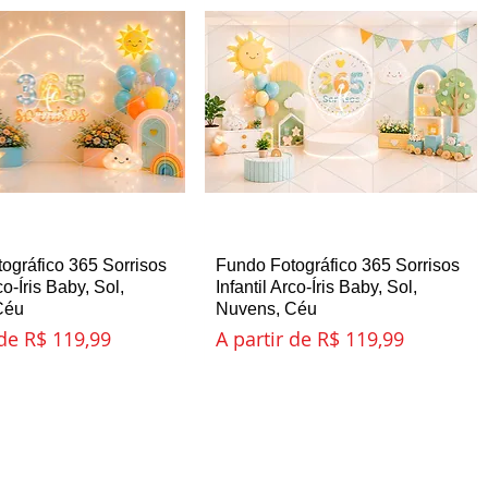
ográfico 365 Sorrisos
sualização rápida
Fundo Fotográfico 365 Sorrisos
Visualização rápida
co-Íris Baby, Sol,
Infantil Arco-Íris Baby, Sol,
Céu
Nuvens, Céu
romocional
Preço promocional
 de
R$ 119,99
A partir de
R$ 119,99