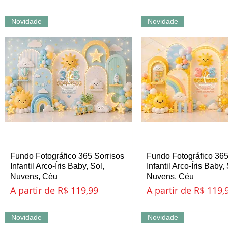
Novidade
Novidade
Fundo Fotográfico 365 Sorrisos
Visualização rápida
Fundo Fotográfico 365
Visualização ráp
Infantil Arco-Íris Baby, Sol,
Infantil Arco-Íris Baby, 
Nuvens, Céu
Nuvens, Céu
Preço promocional
Preço promociona
A partir de
R$ 119,99
A partir de
R$ 119,
Novidade
Novidade