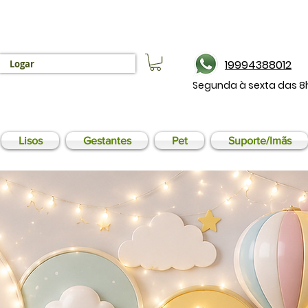
19994388012
Logar
Segunda à sexta das 8
Lisos
Gestantes
Pet
Suporte/Imãs