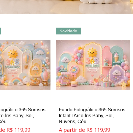
Novidade
ográfico 365 Sorrisos
sualização rápida
Fundo Fotográfico 365 Sorrisos
Visualização rápida
co-Íris Baby, Sol,
Infantil Arco-Íris Baby, Sol,
Céu
Nuvens, Céu
romocional
Preço promocional
 de
R$ 119,99
A partir de
R$ 119,99