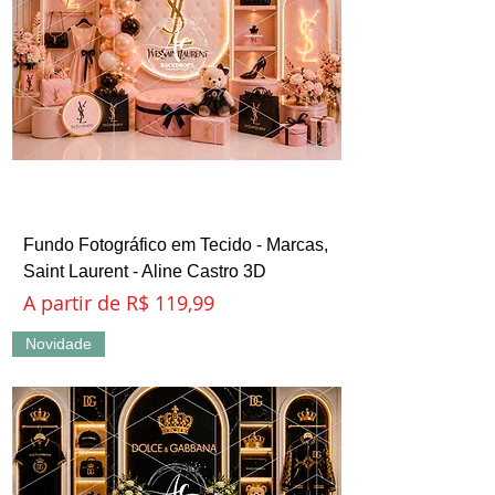
Fundo Fotográfico em Tecido - Marcas,
Saint Laurent - Aline Castro 3D
Preço promocional
A partir de
R$ 119,99
Novidade