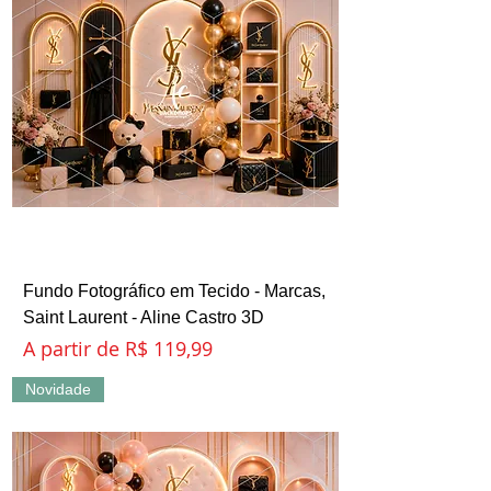
Fundo Fotográfico em Tecido - Marcas,
Saint Laurent - Aline Castro 3D
Preço promocional
A partir de
R$ 119,99
Novidade