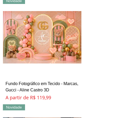
Novidade
Fundo Fotográfico em Tecido - Marcas,
Gucci - Aline Castro 3D
Preço promocional
A partir de
R$ 119,99
Novidade