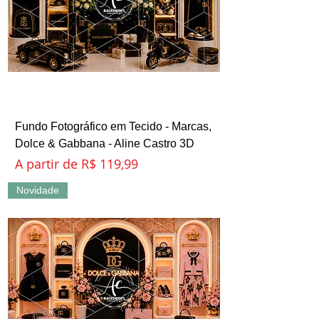
Fundo Fotográfico em Tecido - Marcas,
Dolce & Gabbana - Aline Castro 3D
Preço promocional
A partir de
R$ 119,99
Novidade