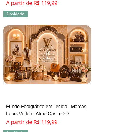
Preço promocional
A partir de
R$ 119,99
Novidade
Fundo Fotográfico em Tecido - Marcas,
Louis Vuiton - Aline Castro 3D
Preço promocional
A partir de
R$ 119,99