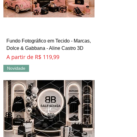
Fundo Fotográfico em Tecido - Marcas,
Dolce & Gabbana - Aline Castro 3D
Preço promocional
A partir de
R$ 119,99
Novidade