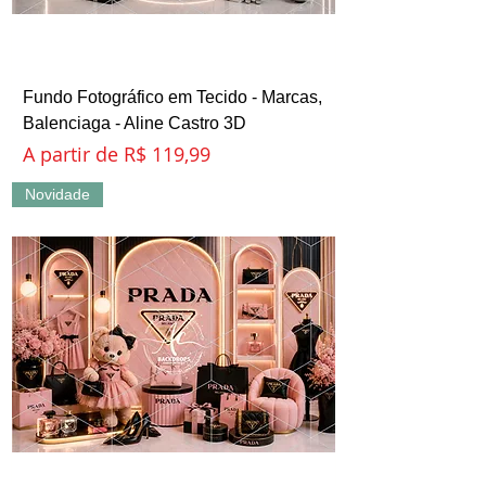
Fundo Fotográfico em Tecido - Marcas,
Balenciaga - Aline Castro 3D
Preço promocional
A partir de
R$ 119,99
Novidade