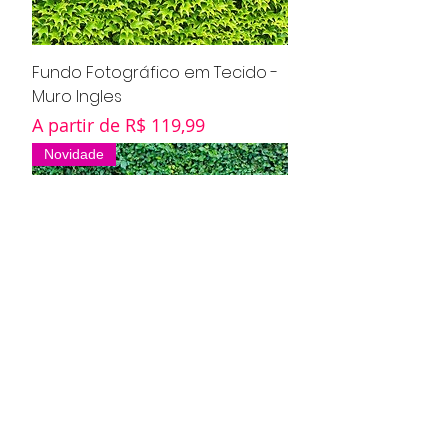
Fundo Fotográfico em Tecido -
Muro Ingles
Preço promocional
A partir de
R$ 119,99
Novidade
Fundo Fotográfico em Tecido -