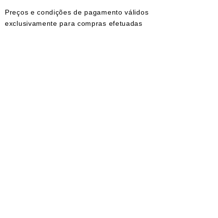
Preços e condições de pagamento válidos
exclusivamente para compras efetuadas
no site e no whatsapp. As imagens dos
produtos são meramente ilustrativas.
Todos os preços e condições comerciais
estão sujeitos a alteração sem aviso
prévio.
© 2023 Aline Castro Backdrops - CNPJ:
17.475.466
/0001-46. Todos os direitos
reservados
FORMAS DE PAGAMENTOS