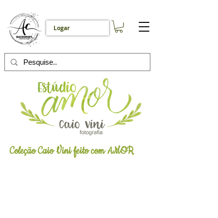
Logar
C
oleção Caio Vini feito com AMOR