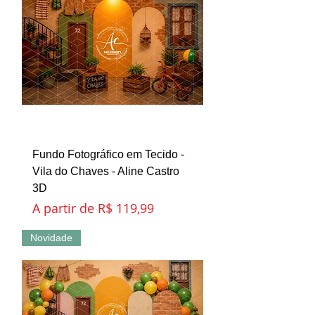
Fundo Fotográfico em Tecido -
Vila do Chaves - Aline Castro
3D
Preço promocional
A partir de
R$ 119,99
Novidade