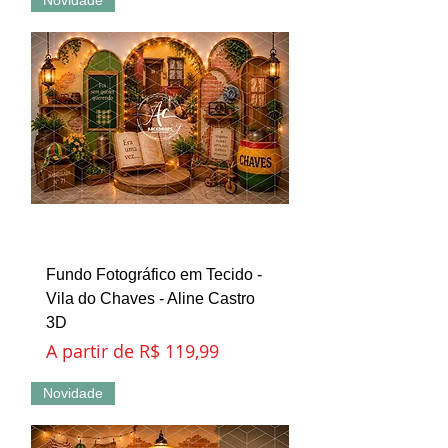
Novidade
Fundo Fotográfico em Tecido -
Vila do Chaves - Aline Castro
3D
Preço promocional
A partir de
R$ 119,99
Novidade