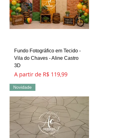
Fundo Fotográfico em Tecido -
Vila do Chaves - Aline Castro
3D
Preço promocional
A partir de
R$ 119,99
Novidade