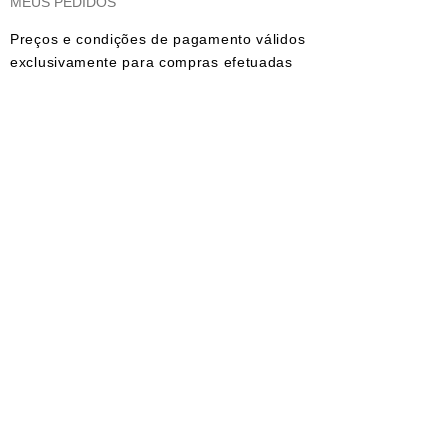
MEUS PEDIDOS
Preços e condições de pagamento válidos
exclusivamente para compras efetuadas
no site e no whatsapp. As imagens dos
produtos são meramente ilustrativas.
Todos os preços e condições comerciais
estão sujeitos a alteração sem aviso
prévio.
© 2023 Aline Castro Backdrops - CNPJ:
17.475.466
/0001-46. Todos os direitos
reservados
FORMAS DE PAGAMENTOS