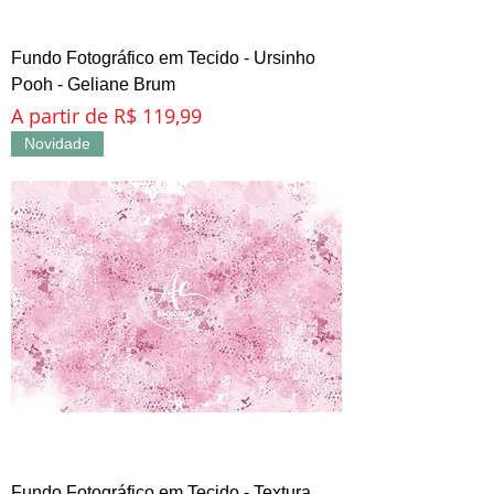
Fundo Fotográfico em Tecido - Ursinho
Pooh - Geliane Brum
Preço promocional
A partir de
R$ 119,99
Novidade
Fundo Fotográfico em Tecido - Textura