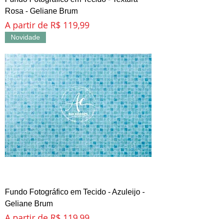
Rosa - Geliane Brum
Preço promocional
A partir de
R$ 119,99
Novidade
Fundo Fotográfico em Tecido - Azuleijo -
Geliane Brum
Preço promocional
A partir de
R$ 119,99