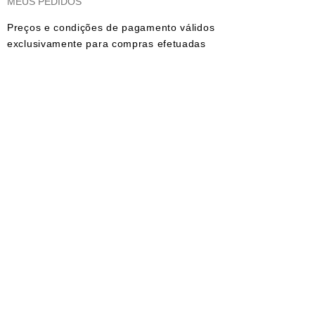
MEUS PEDIDOS
Preços e condições de pagamento válidos
exclusivamente para compras efetuadas
no site e no whatsapp. As imagens dos
produtos são meramente ilustrativas.
Todos os preços e condições comerciais
estão sujeitos a alteração sem aviso
prévio.
© 2023 Aline Castro Backdrops - CNPJ:
17.475.466
/0001-46. Todos os direitos
reservados
FORMAS DE PAGAMENTOS