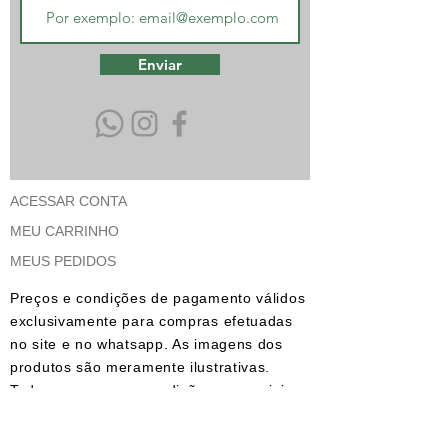
Enviar
SAMPLE. Black Tank
SAMPLE. Black Tank
R$19.95
Amostra de produto
ACESSAR CONTA
MEU CARRINHO
MEUS PEDIDOS
Preços e condições de pagamento válidos
exclusivamente para compras efetuadas
no site e no whatsapp. As imagens dos
produtos são meramente ilustrativas.
Todos os preços e condições comerciais
estão sujeitos a alteração sem aviso
prévio.