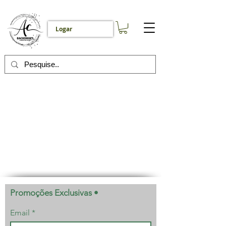
Logar
Listar por
Filtros
Limpar tudo
Filtros
Limpar tudo
Mostrar itens
Mostrar itens
Amostra de produto
Promoções Exclusivas •
Email