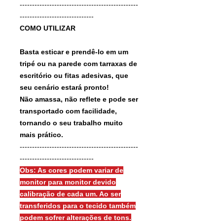
------------------------------------------------
------------------------------
COMO UTILIZAR
Basta esticar e prendê-lo em um
tripé ou na parede com tarraxas de
escritório ou fitas adesivas, que
seu cenário estará pronto!
Não amassa, não reflete e pode ser
transportado com facilidade,
tornando o seu trabalho muito
mais prático.
------------------------------------------------
------------------------------
Obs: As cores podem variar de
monitor para monitor devido
calibração de cada um. Ao ser
transferidos para o tecido também
podem sofrer alterações de tons.