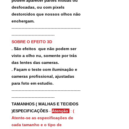
podem aparecer partes nitidas ou
desfocadas, ou com pixels
destorcidos que nossos olhos não
enchergam.
------------------------------------------------
------------------------------
SOBRE O EFEITO 3D
. São efeitos que não podem ser
visto a olho nu, somente por trás
das lentes das cameras.
. Façam o teste com iluminação e
cameras profissional, ajustadas
para foto em estudio.
------------------------------------------------
------------------------------
TAMANHOS ( MALHAS E TECIDOS
)ESPECIFICAÇÕES
-
Atenção
:
(
Atente-se as especificações de
cada tamanho e o tipo de