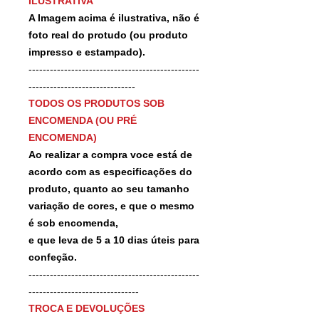
ILUSTRATIVA
A Imagem acima é ilustrativa, não é
foto real do protudo (ou produto
impresso e estampado).
------------------------------------------------
------------------------------
TODOS OS PRODUTOS SOB
ENCOMENDA (OU PRÉ
ENCOMENDA)
Ao realizar a compra voce está de
acordo com as especificações do
produto, quanto ao seu tamanho
variação de cores, e que o mesmo
é sob encomenda,
e que leva de 5 a 10 dias úteis para
confeção.
------------------------------------------------
-------------------------------
TROCA E DEVOLUÇÕES