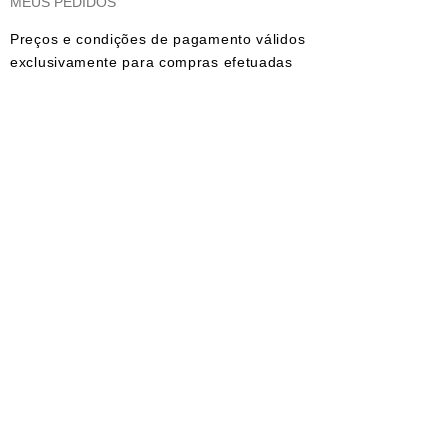
MEUS PEDIDOS
Preços e condições de pagamento válidos
exclusivamente para compras efetuadas
no site e no whatsapp. As imagens dos
produtos são meramente ilustrativas.
Todos os preços e condições comerciais
estão sujeitos a alteração sem aviso
prévio.
© 2023 Aline Castro Backdrops - CNPJ:
17.475.466
/0001-46. Todos os direitos
reservados
FORMAS DE PAGAMENTOS