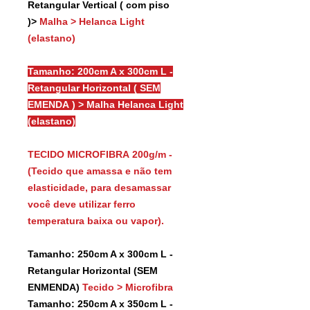
Retangular Vertical ( com piso
)>
Malha > Helanca Light
(elastano)
Tamanho: 200cm A x 300cm L -
Retangular Horizontal ( SEM
EMENDA ) > Malha Helanca Light
(elastano)
TECIDO MICROFIBRA 200g/m -
(Tecido que amassa e não tem
elasticidade, para desamassar
você deve utilizar ferro
temperatura baixa ou vapor).
Tamanho: 250cm A x 300cm L -
Retangular Horizontal (SEM
ENMENDA)
Tecido > Microfibra
Tamanho: 250cm A x 350cm L -