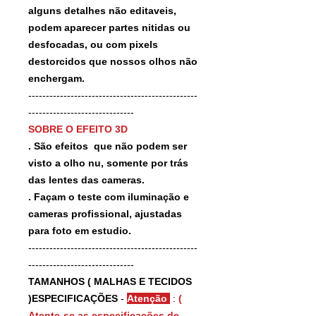
alguns detalhes não editaveis,
podem aparecer partes nitidas ou
desfocadas, ou com pixels
destorcidos que nossos olhos não
enchergam.
------------------------------------------------
------------------------------
SOBRE O EFEITO 3D
. São efeitos que não podem ser
visto a olho nu, somente por trás
das lentes das cameras.
. Façam o teste com iluminação e
cameras profissional, ajustadas
para foto em estudio.
------------------------------------------------
------------------------------
TAMANHOS ( MALHAS E TECIDOS
)ESPECIFICAÇÕES
-
Atenção
:
(
Atente-se as especificações de