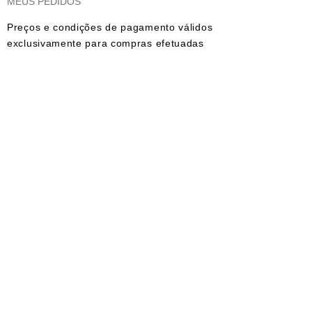
MEUS PEDIDOS
Preços e condições de pagamento válidos
exclusivamente para compras efetuadas
no site e no whatsapp. As imagens dos
produtos são meramente ilustrativas.
Todos os preços e condições comerciais
estão sujeitos a alteração sem aviso
prévio.
© 2023 Aline Castro Backdrops - CNPJ:
17.475.466
/0001-46. Todos os direitos
reservados
FORMAS DE PAGAMENTOS